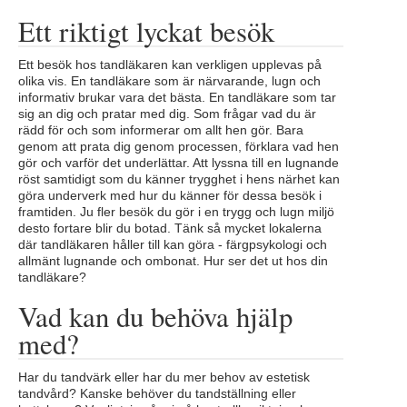
Ett riktigt lyckat besök
Ett besök hos tandläkaren kan verkligen upplevas på
olika vis. En tandläkare som är närvarande, lugn och
informativ brukar vara det bästa. En tandläkare som tar
sig an dig och pratar med dig. Som frågar vad du är
rädd för och som informerar om allt hen gör. Bara
genom att prata dig genom processen, förklara vad hen
gör och varför det underlättar. Att lyssna till en lugnande
röst samtidigt som du känner trygghet i hens närhet kan
göra underverk med hur du känner för dessa besök i
framtiden. Ju fler besök du gör i en trygg och lugn miljö
desto fortare blir du botad. Tänk så mycket lokalerna
där tandläkaren håller till kan göra - färgpsykologi och
allmänt lugnande och ombonat. Hur ser det ut hos din
tandläkare?
Vad kan du behöva hjälp
med?
Har du tandvärk eller har du mer behov av estetisk
tandvård? Kanske behöver du tandställning eller