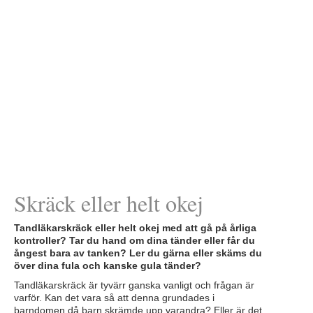
Skräck eller helt okej
Tandläkarskräck eller helt okej med att gå på årliga
kontroller? Tar du hand om dina tänder eller får du
ångest bara av tanken? Ler du gärna eller skäms du
över dina fula och kanske gula tänder?
Tandläkarskräck är tyvärr ganska vanligt och frågan är
varför. Kan det vara så att denna grundades i
barndomen då barn skrämde upp varandra? Eller är det