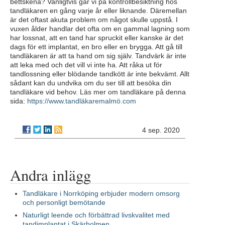
bettskena? Vanligtvis går vi på kontrollbesiktning hos
tandläkaren en gång varje år eller liknande. Däremellan
är det oftast akuta problem om något skulle uppstå. I
vuxen ålder handlar det ofta om en gammal lagning som
har lossnat, att en tand har spruckit eller kanske är det
dags för ett implantat, en bro eller en brygga. Att gå till
tandläkaren är att ta hand om sig själv. Tandvärk är inte
att leka med och det vill vi inte ha. Att råka ut för
tandlossning eller blödande tandkött är inte bekvämt. Allt
sådant kan du undvika om du ser till att besöka din
tandläkare vid behov. Läs mer om tandläkare på denna
sida:
https://www.tandläkaremalmö.com
4 sep. 2020
Andra inlägg
Tandläkare i Norrköping erbjuder modern omsorg
och personligt bemötande
Naturligt leende och förbättrad livskvalitet med
tandimplantat i Skärholmen